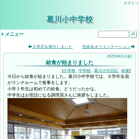
ログイン
葛川小中学校
メニュー
ドロップダウンメニュー
最近の記事
タグ
入学式を挙行しました
生徒会オリエンテーション
気象警報発表時/災害発生時の臨時休業等の判
小学３・４年やまのこ学習・中学1年ふるさと
学校生活
年間行事予定
学校評価
当サイトについて
入学を希望されるみなさま
学校公開の実施について（ご案内）
教育しが
第２回学校公開日（R9入学希望者向）
交通安全教室
逃走歩中
プール学習
すくすく算数
志賀お話の会
すくすく算数
創立記念授業
紅葉祭
小学校 (30)
中学校 (98)
葛川小中日記 (94)
年間計画 (2)
いじめ防止基本方針 (1)
地域 (7)
PTA (3)
お知らせ (7)
入学式 (3)
給食 (2)
(none) (157)
2025
/
04
/
11
(金)
給食が始まりました
断基準
体験学習
いじめ防止基本方針（中学校）
令和8年度年間行事予定
9月5日（金）の授業について
令和6年度学校評価
令和7年度学校評価
生徒会 (5)
小学校
中学校
葛川小中日記
給食
今日から給食が始まりました。葛川小中学校では、９学年全員
がランチルームで食事をします。
小学１年生は初めての給食。どうだったかな。
中学生はお世話になる調理員さんに挨拶をしました。