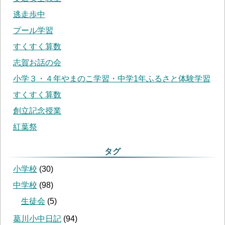
逃走歩中
プール学習
すくすく算数
志賀お話の会
小学３・４年やまのこ学習・中学1年ふるさと体験学習
すくすく算数
創立記念授業
紅葉祭
タグ
小学校
(
30
)
中学校
(
98
)
生徒会
(
5
)
葛川小中日記
(
94
)