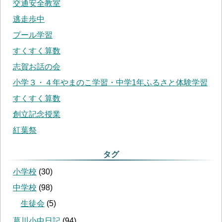
交通安全教室
逃走歩中
プール学習
すくすく算数
志賀お話の会
小学３・４年やまのこ学習・中学1年ふるさと体験学習
すくすく算数
創立記念授業
紅葉祭
タグ
小学校
(
30
)
中学校
(
98
)
生徒会
(
5
)
葛川小中日記
(
94
)