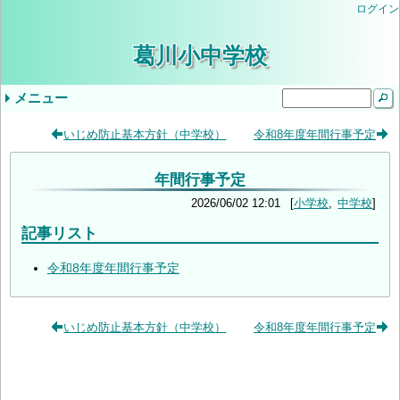
ログイン
葛川小中学校
メニュー
ドロップダウンメニュー
最近の記事
タグ
いじめ防止基本方針（中学校）
令和8年度年間行事予定
気象警報発表時/災害発生時の臨時休業等の判
小学３・４年やまのこ学習・中学1年ふるさと
学校生活
年間行事予定
学校評価
当サイトについて
入学を希望されるみなさま
学校公開の実施について（ご案内）
教育しが
第２回学校公開日（R9入学希望者向）
交通安全教室
逃走歩中
プール学習
すくすく算数
志賀お話の会
すくすく算数
創立記念授業
紅葉祭
小学校 (30)
中学校 (98)
葛川小中日記 (94)
年間計画 (2)
いじめ防止基本方針 (1)
地域 (7)
PTA (3)
お知らせ (7)
入学式 (3)
給食 (2)
(none) (157)
年間行事予定
断基準
体験学習
いじめ防止基本方針（中学校）
令和8年度年間行事予定
9月5日（金）の授業について
令和6年度学校評価
令和7年度学校評価
生徒会 (5)
2026/06/02 12:01
小学校
中学校
記事リスト
令和8年度年間行事予定
いじめ防止基本方針（中学校）
令和8年度年間行事予定