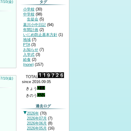
タグ
07
/
10
(金)
小学校
(
30
)
中学校
(
98
)
生徒会
(
5
)
葛川小中日記
(
94
)
年間計画
(
2
)
いじめ防止基本方針
(
1
)
地域
(
7
)
PTA
(
3
)
お知らせ
(
7
)
入学式
(
3
)
給食
(
2
)
(none)
(
157
)
TOTAL
07
/
10
(金)
since 2016.09.05
きょう
きのう
過去ログ
2026年
(
70
)
2026年07月
(
7
)
2026年06月
(
8
)
2026年05月
(
16
)