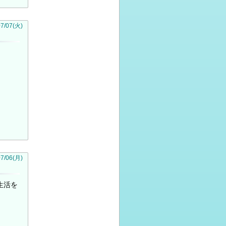
07
/
07
(火)
07
/
06
(月)
生活を