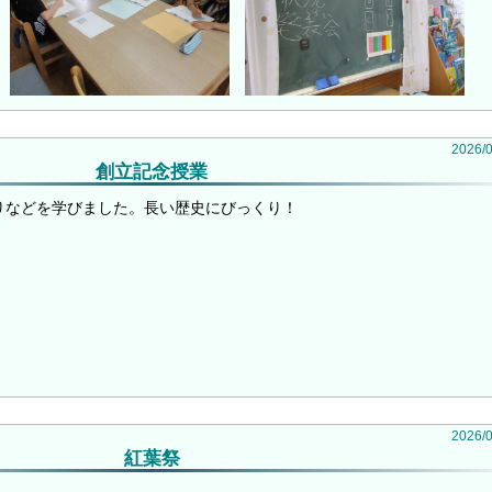
2026
/
創立記念授業
りなどを学びました。長い歴史にびっくり！
2026
/
紅葉祭