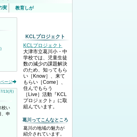
の実
教育しが
いて
内）
KCLプロジェクト
KCLプロジェクト
)
大津市立葛川小・中
学校では、児童生徒
数の減少の課題解決
のため、知ってもら
い［Know］、来て
もらい［Come］、
のページ
住んでもらう
07
/
13
(月)
［Live］活動『KCL
プロジェクト』に取
組んでいます。
来校い
日、申
葛川ってこんなところ
葛川の地域の魅力が
紹介されています。