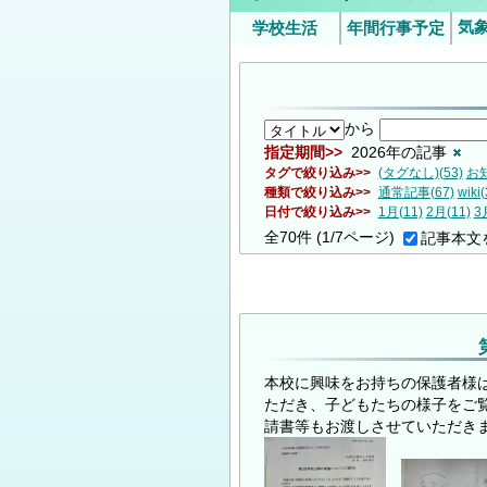
気
学校生活
年間行事予定
いじめ防止基本方針（中学
令和8年度年間
9月
時/
校）
の
の
から
指定期間
2026年の記事
タグで絞り込み
(タグなし)(53)
お知
種類で絞り込み
通常記事(67)
wiki(
日付で絞り込み
1月(11)
2月(11)
3
全
70
件
(1/7ページ)
記事本文
本校に興味をお持ちの保護者様
ただき、子どもたちの様子をご
請書等もお渡しさせていただき