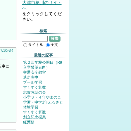
大津市葛川のサイト
へ
をクリックしてくだ
さい。
検索
検索
タイトル
全文
07
/
10
(金)
最近の記事
第２回学校公開日（R9
転車に
入学希望者向）
交通安全教室
逃走歩中
プール学習
すくすく算数
志賀お話の会
小学３・４年やまのこ
学習・中学1年ふるさと
体験学習
すくすく算数
創立記念授業
紅葉祭