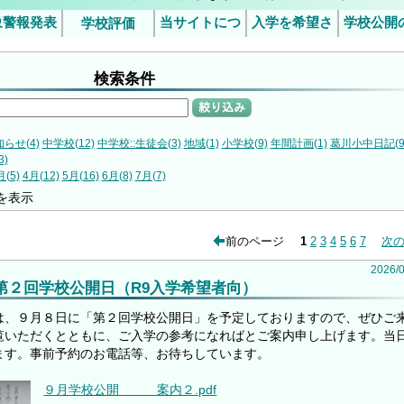
象警報発表
当サイトにつ
入学を希望さ
学校公開
学校評価
行事予定
5日（金）の授業について
令和6年度学校評価
令和7年度学校評価
災害発生時
施につ
いて
れるみなさま
臨時休業等
（ご案
検索条件
判断基準
絞り込み
らせ(4)
中学校(12)
中学校::生徒会(3)
地域(1)
小学校(9)
年間計画(1)
葛川小中日記(9
3)
月(5)
4月(12)
5月(16)
6月(8)
7月(7)
を表示
前のページ
1
2
3
4
5
6
7
次
2026
/
第２回学校公開日（R9入学希望者向）
は、９月８日に「第２回学校公開日」を予定しておりますので、ぜひご
覧いただくとともに、ご入学の参考になればとご案内申し上げます。当
ます。事前予約のお電話等、お待ちしています。
９月学校公開 案内２.pdf