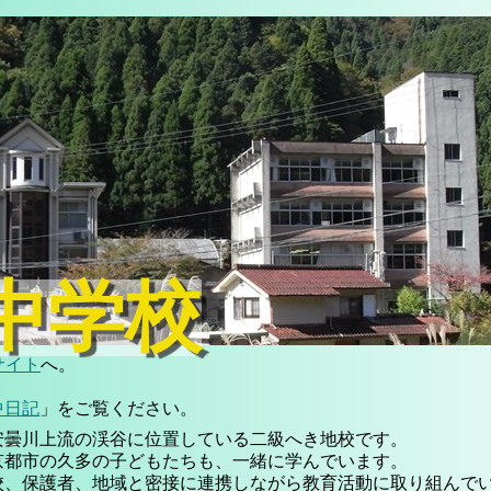
中学校
サイト
へ。
中日記
」をご覧ください。
安曇川上流の渓谷に位置している二級へき地校です。
京都市の久多の子どもたちも、一緒に学んでいます。
校、保護者、地域と密接に連携しながら教育活動に取り組んで