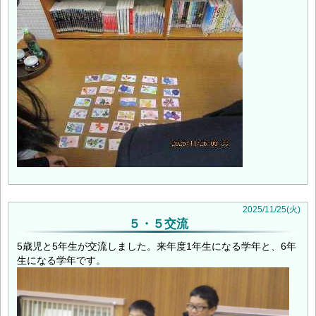
2025
/
11
/
25
(火)
５・５交流
5歳児と5年生が交流しました。来年度1年生になる学年と、6年
生になる学年です。