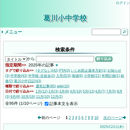
ログイン
葛川小中学校
メニュー
ドロップダウンメニュー
最近の記事
タグ
気象警報発表時/災害発生時の臨時休業等の判
小学３・４年やまのこ学習・中学1年ふるさと
検索条件
学校生活
年間行事予定
学校評価
当サイトについて
入学を希望されるみなさま
学校公開の実施について（ご案内）
教育しが
第２回学校公開日（R9入学希望者向）
交通安全教室
逃走歩中
プール学習
すくすく算数
志賀お話の会
すくすく算数
創立記念授業
紅葉祭
小学校 (30)
中学校 (98)
葛川小中日記 (94)
年間計画 (2)
いじめ防止基本方針 (1)
地域 (7)
PTA (3)
お知らせ (7)
入学式 (3)
給食 (2)
(none) (157)
断基準
体験学習
いじめ防止基本方針（中学校）
令和8年度年間行事予定
9月5日（金）の授業について
令和6年度学校評価
令和7年度学校評価
生徒会 (5)
から
絞り込み
指定期間
2025年の記事
タグで絞り込み
(タグなし)(42)
PTA(3)
いじめ防止基本方針(1)
お知らせ
(3)
中学校(43)
中学校::生徒会(2)
入学式(3)
地域(6)
小学校(21)
年間計画(1)
給
食(2)
葛川小中日記(43)
種類で絞り込み
通常記事(85)
wiki(10)
日付で絞り込み
1月(12)
2月(3)
3月(8)
4月(10)
5月(13)
6月(7)
7月(5)
8月
(3)
9月(6)
10月(16)
11月(10)
12月(2)
全
95
件
(1/10ページ)
記事本文を表示
前のページ
1
2
3
4
5
6
7
8
9
10
次のページ
2025
/
12
/
11
(木)