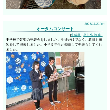
2025
/
11
/
21
(金)
オータムコンサート
中学校
葛川小中日記
中学校で音楽の発表会をしました。生徒だけでなく、教員も練
習をして発表しました。小学５年生が鑑賞して発表もしてくれ
ました。