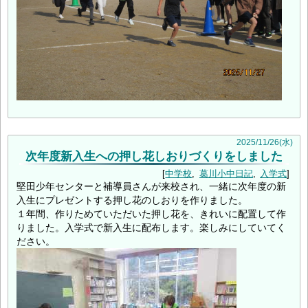
2025
/
11
/
26
(水)
次年度新入生への押し花しおりづくりをしました
中学校
葛川小中日記
入学式
堅田少年センターと補導員さんが来校され、一緒に次年度の新
入生にプレゼントする押し花のしおりを作りました。
１年間、作りためていただいた押し花を、きれいに配置して作
りました。入学式で新入生に配布します。楽しみにしていてく
ださい。