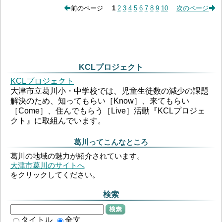
前のページ
1
2
3
4
5
6
7
8
9
10
次のページ
KCLプロジェクト
KCLプロジェクト
大津市立葛川小・中学校では、児童生徒数の減少の課題
解決のため、知ってもらい［Know］、来てもらい
［Come］、住んでもらう［Live］活動『KCLプロジェ
クト』に取組んでいます。
葛川ってこんなところ
葛川の地域の魅力が紹介されています。
大津市葛川のサイトへ
をクリックしてください。
検索
検索
タイトル
全文