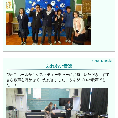
2025
/
11
/
19
(水)
ふれあい音楽
びわこホールからゲストティーチャーにお越しいただき、すて
きな歌声を聴かせていただきました。さすがプロの歌声でし
た！！