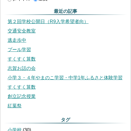
最近の記事
第２回学校公開日（R9入学希望者向）
交通安全教室
逃走歩中
プール学習
すくすく算数
志賀お話の会
小学３・４年やまのこ学習・中学1年ふるさと体験学習
すくすく算数
創立記念授業
紅葉祭
タグ
小学校
(
30
)