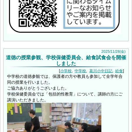
2025
/
11
/
28
(金)
道徳の授業参観、学校保健委員会、給食試食会を開催
しました
小学校
中学校
葛川小中日記
給食
中学校の道徳参観では、保護者の方や教員も参加して全学年合
同の授業を行いました。
ご協力ありがとうございました。
学校保健委員会では「包括的性教育」について、講師の方にご
講演いただきました。