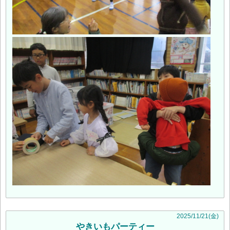
2025
/
11
/
21
(金)
やきいもパーティー