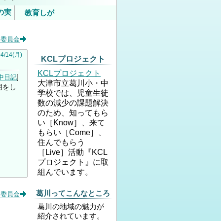
の実
教育しが
いて
門委員会
内）
04
/
14
(月)
KCLプロジェクト
KCLプロジェクト
中日記
大津市立葛川小・中
明をし
学校では、児童生徒
数の減少の課題解決
のため、知ってもら
い［Know］、来て
もらい［Come］、
住んでもらう
［Live］活動『KCL
プロジェクト』に取
組んでいます。
葛川ってこんなところ
門委員会
葛川の地域の魅力が
紹介されています。