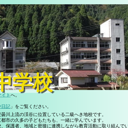
中学校
サイト
へ。
中日記
」をご覧ください。
安曇川上流の渓谷に位置している二級へき地校です。
京都市の久多の子どもたちも、一緒に学んでいます。
校、保護者、地域と密接に連携しながら教育活動に取り組んで