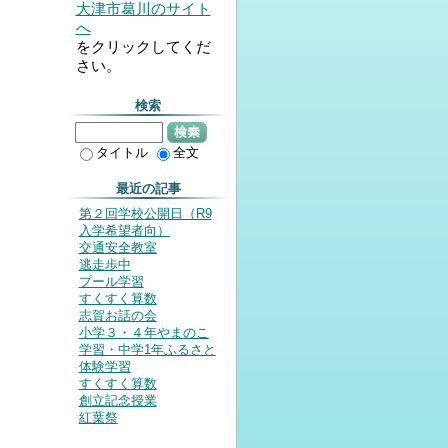
大津市葛川のサイト
へ
をクリックしてくだ
さい。
検索
検索
タイトル
全文
最近の記事
第２回学校公開日（R9
入学希望者向）
交通安全教室
逃走歩中
プール学習
すくすく算数
志賀お話の会
小学３・４年やまのこ
学習・中学1年ふるさと
体験学習
すくすく算数
創立記念授業
紅葉祭