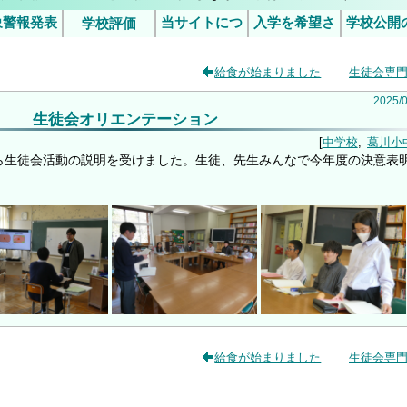
象警報発表
当サイトにつ
入学を希望さ
学校公開
学校評価
行事予定
5日（金）の授業について
令和6年度学校評価
令和7年度学校評価
災害発生時
施につ
いて
れるみなさま
給食が始まりました
生徒会専
臨時休業等
（ご案
判断基準
2025
/
生徒会オリエンテーション
中学校
葛川小
ら生徒会活動の説明を受けました。生徒、先生みんなで今年度の決意表
。
給食が始まりました
生徒会専