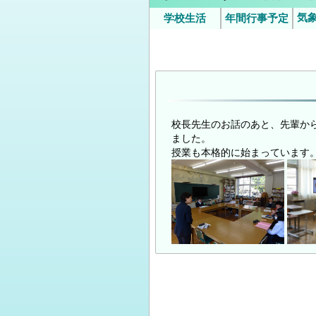
気
学校生活
年間行事予定
いじめ防止基本方針（中学
令和8年度年間
9月
時/
校）
の
の
校長先生のお話のあと、先輩か
ました。
授業も本格的に始まっています