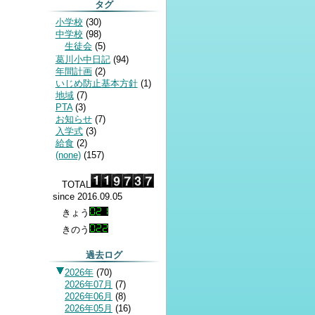
タグ
小学校
(
30
)
中学校
(
98
)
生徒会
(
5
)
葛川小中日記
(
94
)
年間計画
(
2
)
いじめ防止基本方針
(
1
)
地域
(
7
)
PTA
(
3
)
お知らせ
(
7
)
入学式
(
3
)
給食
(
2
)
(none)
(
157
)
TOTAL
since 2016.09.05
きょう
きのう
過去ログ
2026年
(
70
)
2026年07月
(
7
)
2026年06月
(
8
)
2026年05月
(
16
)