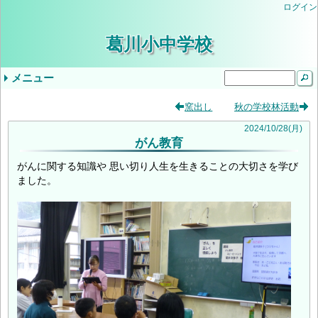
ログイン
葛川小中学校
メニュー
ドロップダウンメニュー
最近の記事
タグ
窯出し
秋の学校林活動
気象警報発表時/災害発生時の臨時休業等の判
小学３・４年やまのこ学習・中学1年ふるさと
学校生活
年間行事予定
学校評価
当サイトについて
入学を希望されるみなさま
学校公開の実施について（ご案内）
教育しが
第２回学校公開日（R9入学希望者向）
交通安全教室
逃走歩中
プール学習
すくすく算数
志賀お話の会
すくすく算数
創立記念授業
紅葉祭
小学校 (30)
中学校 (98)
葛川小中日記 (94)
年間計画 (2)
いじめ防止基本方針 (1)
地域 (7)
PTA (3)
お知らせ (7)
入学式 (3)
給食 (2)
(none) (157)
2024
/
10
/
28
(月)
がん教育
断基準
体験学習
いじめ防止基本方針（中学校）
令和8年度年間行事予定
9月5日（金）の授業について
令和6年度学校評価
令和7年度学校評価
生徒会 (5)
がんに関する知識や 思い切り人生を生きることの大切さを学び
ました。