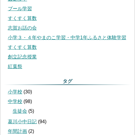
プール学習
すくすく算数
志賀お話の会
小学３・４年やまのこ学習・中学1年ふるさと体験学習
すくすく算数
創立記念授業
紅葉祭
タグ
小学校
(
30
)
中学校
(
98
)
生徒会
(
5
)
葛川小中日記
(
94
)
年間計画
(
2
)