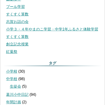
プール学習
すくすく算数
志賀お話の会
小学３・４年やまのこ学習・中学1年ふるさと体験学習
すくすく算数
創立記念授業
紅葉祭
タグ
小学校
(
30
)
中学校
(
98
)
生徒会
(
5
)
葛川小中日記
(
94
)
年間計画
(
2
)