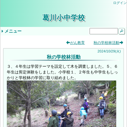
ログイン
葛川小中学校
メニュー
ドロップダウンメニュー
最近の記事
タグ
がん教育
秋の学校林活動
気象警報発表時/災害発生時の臨時休業等の判
小学３・４年やまのこ学習・中学1年ふるさと
学校生活
年間行事予定
学校評価
当サイトについて
入学を希望されるみなさま
学校公開の実施について（ご案内）
教育しが
第２回学校公開日（R9入学希望者向）
交通安全教室
逃走歩中
プール学習
すくすく算数
志賀お話の会
すくすく算数
創立記念授業
紅葉祭
小学校 (30)
中学校 (98)
葛川小中日記 (94)
年間計画 (2)
いじめ防止基本方針 (1)
地域 (7)
PTA (3)
お知らせ (7)
入学式 (3)
給食 (2)
(none) (157)
2024
/
10
/
29
(火)
秋の学校林活動
断基準
体験学習
いじめ防止基本方針（中学校）
令和8年度年間行事予定
9月5日（金）の授業について
令和6年度学校評価
令和7年度学校評価
生徒会 (5)
３、４年生は学習テーマを設定して木を調査しました。５、６
年生は剪定体験をしました。小学校１、２年生も中学生もしっ
かりと学校林の学習に取り組めました。