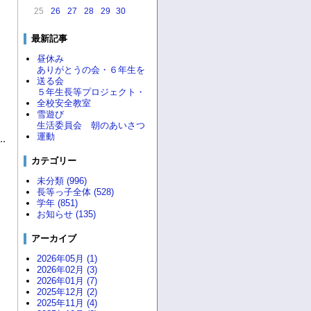
25
26
27
28
29
30
最新記事
昼休み
ありがとうの会・６年生を
送る会
５年生長等プロジェクト・
全校安全教室
雪遊び
生活委員会 朝のあいさつ
運動
カテゴリー
未分類 (996)
長等っ子全体 (528)
学年 (851)
お知らせ (135)
アーカイブ
2026年05月 (1)
2026年02月 (3)
2026年01月 (7)
2025年12月 (2)
2025年11月 (4)