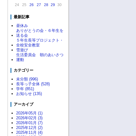
24
25
26
27
28
29
30
最新記事
昼休み
ありがとうの会・６年生を
送る会
５年生長等プロジェクト・
全校安全教室
雪遊び
生活委員会 朝のあいさつ
運動
カテゴリー
未分類 (996)
長等っ子全体 (528)
学年 (851)
お知らせ (135)
アーカイブ
2026年05月 (1)
2026年02月 (3)
2026年01月 (7)
2025年12月 (2)
2025年11月 (4)