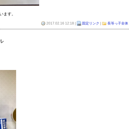
います。
2017.02.16 12:18 |
固定リンク
|
長等っ子全体
ル