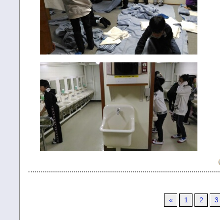
«
1
2
3