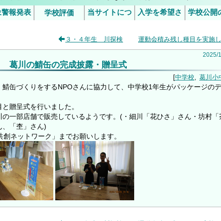
象警報発表
当サイトにつ
入学を希望さ
学校公開
学校評価
行事予定
5日（金）の授業について
令和6年度学校評価
令和7年度学校評価
災害発生時
施につ
いて
れるみなさま
３・４年生 川探検
運動会積み残し種目を実施
臨時休業等
（ご案
判断基準
2025
/
葛川の鯖缶の完成披露・贈呈式
中学校
葛川小
鯖缶づくりをするNPOさんに協力して、中学校1年生がパッケージの
目と贈呈式を行いました。
川の一部店舗で販売しているようです。(・細川「花ひさ」さん・坊村「
、「杢」さん)
共創ネットワーク」までお願いします。