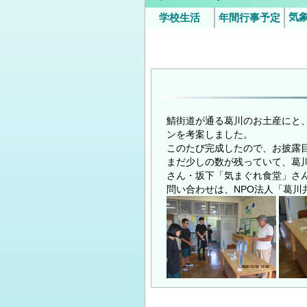
気
学校生活
年間行事予定
いじめ防止基本方針（中学
令和8年度年間
9月
時/
校）
の
の
鯖街道が通る葛川のお土産にと、
ンを考案しました。
このたび完成したので、お披露
まだ少しの数が残っていて、葛
さん・坂下「気まぐれ食堂」さん
問い合わせは、NPO法人「葛川