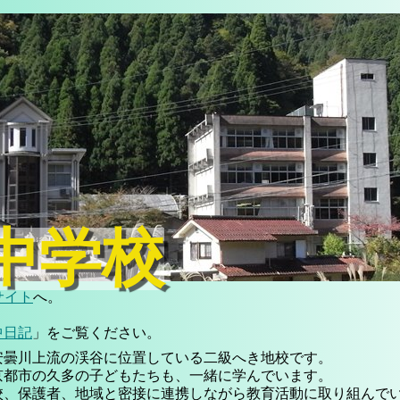
中学校
サイト
へ。
中日記
」をご覧ください。
安曇川上流の渓谷に位置している二級へき地校です。
京都市の久多の子どもたちも、一緒に学んでいます。
校、保護者、地域と密接に連携しながら教育活動に取り組んで