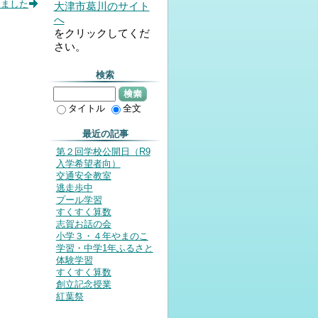
しました
大津市葛川のサイト
へ
をクリックしてくだ
さい。
検索
検索
タイトル
全文
最近の記事
第２回学校公開日（R9
入学希望者向）
交通安全教室
逃走歩中
プール学習
すくすく算数
志賀お話の会
小学３・４年やまのこ
学習・中学1年ふるさと
体験学習
すくすく算数
創立記念授業
紅葉祭