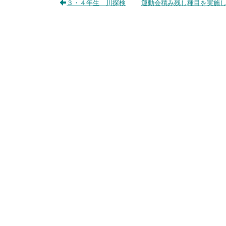
３・４年生 川探検
運動会積み残し種目を実施