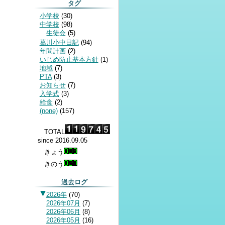
タグ
小学校
(
30
)
中学校
(
98
)
生徒会
(
5
)
葛川小中日記
(
94
)
年間計画
(
2
)
いじめ防止基本方針
(
1
)
地域
(
7
)
PTA
(
3
)
お知らせ
(
7
)
入学式
(
3
)
給食
(
2
)
(none)
(
157
)
TOTAL
since 2016.09.05
きょう
きのう
過去ログ
2026年
(
70
)
2026年07月
(
7
)
2026年06月
(
8
)
2026年05月
(
16
)