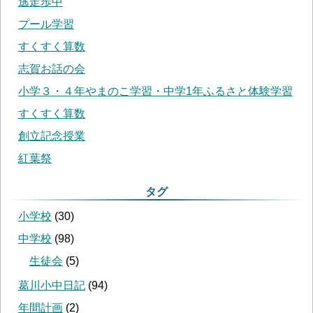
逃走歩中
プール学習
すくすく算数
志賀お話の会
小学３・４年やまのこ学習・中学1年ふるさと体験学習
すくすく算数
創立記念授業
紅葉祭
タグ
小学校
(
30
)
中学校
(
98
)
生徒会
(
5
)
葛川小中日記
(
94
)
年間計画
(
2
)