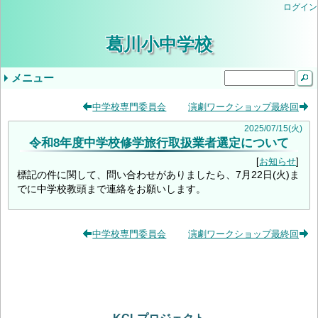
ログイン
葛川小中学校
メニュー
ドロップダウンメニュー
最近の記事
タグ
中学校専門委員会
演劇ワークショップ最終回
気象警報発表時/災害発生時の臨時休業等の判
小学３・４年やまのこ学習・中学1年ふるさと
学校生活
年間行事予定
学校評価
当サイトについて
入学を希望されるみなさま
学校公開の実施について（ご案内）
教育しが
第２回学校公開日（R9入学希望者向）
交通安全教室
逃走歩中
プール学習
すくすく算数
志賀お話の会
すくすく算数
創立記念授業
紅葉祭
小学校 (30)
中学校 (98)
葛川小中日記 (94)
年間計画 (2)
いじめ防止基本方針 (1)
地域 (7)
PTA (3)
お知らせ (7)
入学式 (3)
給食 (2)
(none) (157)
2025
/
07
/
15
(火)
令和8年度中学校修学旅行取扱業者選定について
断基準
体験学習
いじめ防止基本方針（中学校）
令和8年度年間行事予定
9月5日（金）の授業について
令和6年度学校評価
令和7年度学校評価
生徒会 (5)
お知らせ
標記の件に関して、問い合わせがありましたら、7月22日(火)ま
でに中学校教頭まで連絡をお願いします。
中学校専門委員会
演劇ワークショップ最終回