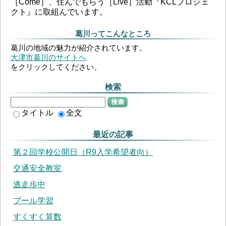
［Come］、住んでもらう［Live］活動『KCLプロジェ
クト』に取組んでいます。
葛川ってこんなところ
葛川の地域の魅力が紹介されています。
大津市葛川のサイトへ
をクリックしてください。
検索
検索
タイトル
全文
最近の記事
第２回学校公開日（R9入学希望者向）
交通安全教室
逃走歩中
プール学習
すくすく算数