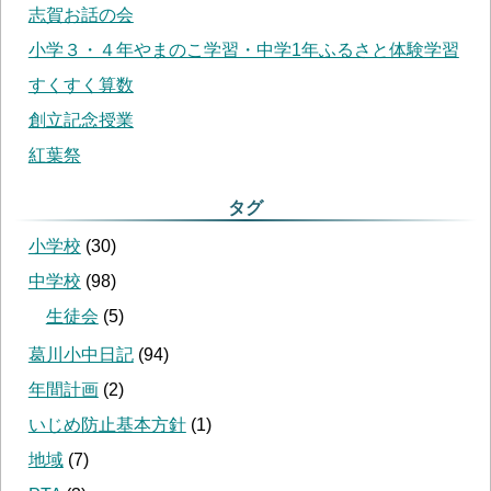
志賀お話の会
小学３・４年やまのこ学習・中学1年ふるさと体験学習
すくすく算数
創立記念授業
紅葉祭
タグ
小学校
(
30
)
中学校
(
98
)
生徒会
(
5
)
葛川小中日記
(
94
)
年間計画
(
2
)
いじめ防止基本方針
(
1
)
地域
(
7
)