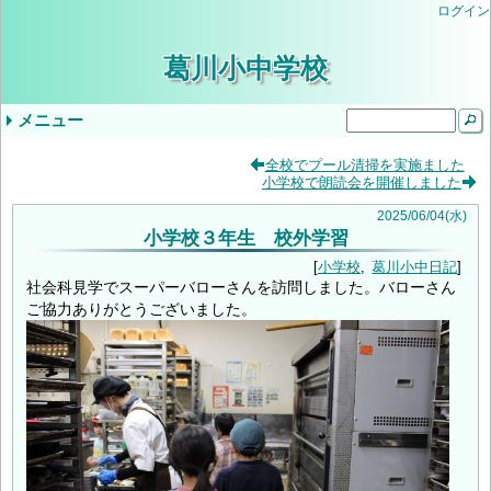
ログイン
葛川小中学校
メニュー
ドロップダウンメニュー
最近の記事
タグ
全校でプール清掃を実施ました
小学校で朗読会を開催しました
気象警報発表時/災害発生時の臨時休業等の判
小学３・４年やまのこ学習・中学1年ふるさと
学校生活
年間行事予定
学校評価
当サイトについて
入学を希望されるみなさま
学校公開の実施について（ご案内）
教育しが
第２回学校公開日（R9入学希望者向）
交通安全教室
逃走歩中
プール学習
すくすく算数
志賀お話の会
すくすく算数
創立記念授業
紅葉祭
小学校 (30)
中学校 (98)
葛川小中日記 (94)
年間計画 (2)
いじめ防止基本方針 (1)
地域 (7)
PTA (3)
お知らせ (7)
入学式 (3)
給食 (2)
(none) (157)
2025
/
06
/
04
(水)
断基準
体験学習
いじめ防止基本方針（中学校）
令和8年度年間行事予定
9月5日（金）の授業について
令和6年度学校評価
令和7年度学校評価
生徒会 (5)
小学校３年生 校外学習
小学校
葛川小中日記
社会科見学でスーパーバローさんを訪問しました。バローさん
ご協力ありがとうございました。