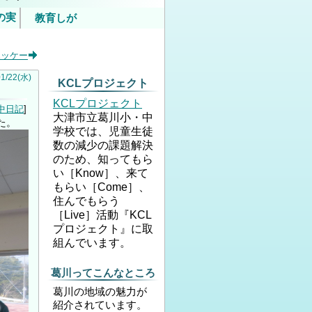
の実
教育しが
いて
ホッケー
内）
01
/
22
(水)
KCLプロジェクト
KCLプロジェクト
中日記
大津市立葛川小・中
た。
学校では、児童生徒
数の減少の課題解決
のため、知ってもら
い［Know］、来て
もらい［Come］、
住んでもらう
［Live］活動『KCL
プロジェクト』に取
組んでいます。
葛川ってこんなところ
葛川の地域の魅力が
紹介されています。