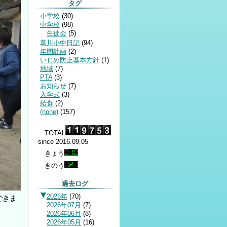
タグ
小学校
(
30
)
中学校
(
98
)
生徒会
(
5
)
葛川小中日記
(
94
)
年間計画
(
2
)
いじめ防止基本方針
(
1
)
地域
(
7
)
PTA
(
3
)
お知らせ
(
7
)
入学式
(
3
)
給食
(
2
)
(none)
(
157
)
TOTAL
since 2016.09.05
きょう
きのう
過去ログ
2026年
(
70
)
できま
2026年07月
(
7
)
2026年06月
(
8
)
2026年05月
(
16
)