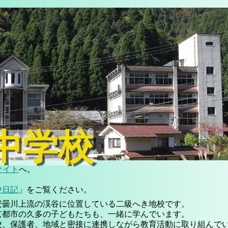
中学校
サイト
へ。
中日記
」をご覧ください。
安曇川上流の渓谷に位置している二級へき地校です。
京都市の久多の子どもたちも、一緒に学んでいます。
校、保護者、地域と密接に連携しながら教育活動に取り組んで