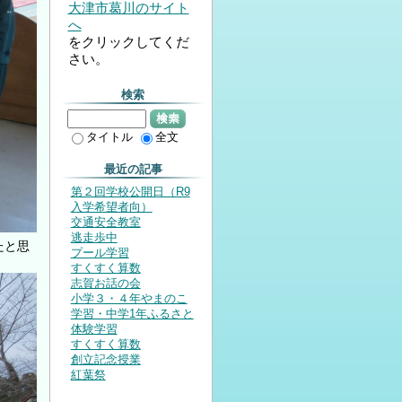
大津市葛川のサイト
へ
をクリックしてくだ
さい。
検索
検索
タイトル
全文
最近の記事
第２回学校公開日（R9
入学希望者向）
交通安全教室
逃走歩中
たと思
プール学習
すくすく算数
志賀お話の会
小学３・４年やまのこ
学習・中学1年ふるさと
体験学習
すくすく算数
創立記念授業
紅葉祭