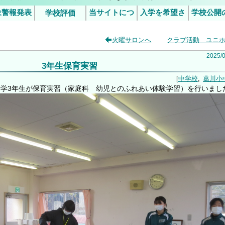
象警報発表
当サイトにつ
入学を希望さ
学校公開
学校評価
行事予定
5日（金）の授業について
令和6年度学校評価
令和7年度学校評価
災害発生時
施につ
いて
れるみなさま
火曜サロンへ
クラブ活動 ユニ
臨時休業等
（ご案
判断基準
2025
/
3年生保育実習
中学校
葛川小
中学3年生が保育実習（家庭科 幼児とのふれあい体験学習）を行いまし