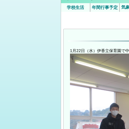
気
学校生活
年間行事予定
いじめ防止基本方針（中学
令和8年度年間
9月
時/
校）
の
の
1月22日（水）伊香立保育園で