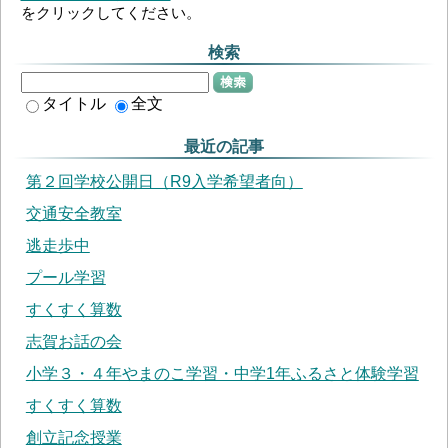
をクリックしてください。
検索
検索
タイトル
全文
最近の記事
第２回学校公開日（R9入学希望者向）
交通安全教室
逃走歩中
プール学習
すくすく算数
志賀お話の会
小学３・４年やまのこ学習・中学1年ふるさと体験学習
すくすく算数
創立記念授業