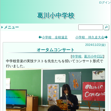
ログイン
葛川小中学校
メニュー
ドロップダウンメニュー
最近の記事
タグ
小学校 全校遠足
小学校 持久走大会
気象警報発表時/災害発生時の臨時休業等の判
小学３・４年やまのこ学習・中学1年ふるさと
学校生活
年間行事予定
学校評価
当サイトについて
入学を希望されるみなさま
学校公開の実施について（ご案内）
教育しが
第２回学校公開日（R9入学希望者向）
交通安全教室
逃走歩中
プール学習
すくすく算数
志賀お話の会
すくすく算数
創立記念授業
紅葉祭
小学校 (30)
中学校 (98)
葛川小中日記 (94)
年間計画 (2)
いじめ防止基本方針 (1)
地域 (7)
PTA (3)
お知らせ (7)
入学式 (3)
給食 (2)
(none) (157)
2024
/
11
/
22
(金)
オータムコンサート
断基準
体験学習
いじめ防止基本方針（中学校）
令和8年度年間行事予定
9月5日（金）の授業について
令和6年度学校評価
令和7年度学校評価
生徒会 (5)
中学校
葛川小中日記
中学校音楽の実技テストを先生たちを招いてコンサート形式で
行いました。