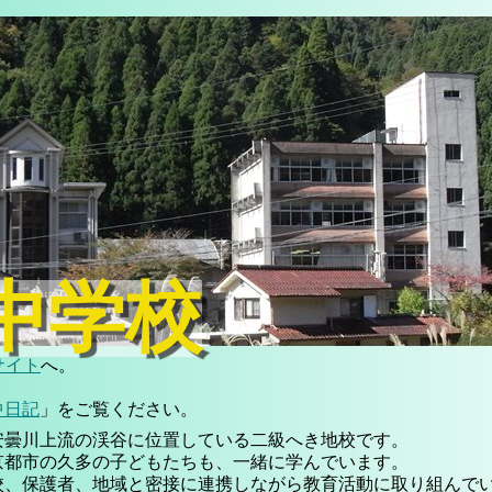
中学校
サイト
へ。
中日記
」をご覧ください。
安曇川上流の渓谷に位置している二級へき地校です。
京都市の久多の子どもたちも、一緒に学んでいます。
校、保護者、地域と密接に連携しながら教育活動に取り組んで