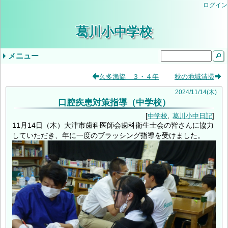
ログイン
葛川小中学校
メニュー
ドロップダウンメニュー
最近の記事
タグ
久多漁協 ３・４年
秋の地域清掃
気象警報発表時/災害発生時の臨時休業等の判
小学３・４年やまのこ学習・中学1年ふるさと
学校生活
年間行事予定
学校評価
当サイトについて
入学を希望されるみなさま
学校公開の実施について（ご案内）
教育しが
第２回学校公開日（R9入学希望者向）
交通安全教室
逃走歩中
プール学習
すくすく算数
志賀お話の会
すくすく算数
創立記念授業
紅葉祭
小学校 (30)
中学校 (98)
葛川小中日記 (94)
年間計画 (2)
いじめ防止基本方針 (1)
地域 (7)
PTA (3)
お知らせ (7)
入学式 (3)
給食 (2)
(none) (157)
2024
/
11
/
14
(木)
口腔疾患対策指導（中学校）
断基準
体験学習
いじめ防止基本方針（中学校）
令和8年度年間行事予定
9月5日（金）の授業について
令和6年度学校評価
令和7年度学校評価
生徒会 (5)
中学校
葛川小中日記
11月14日（木）大津市歯科医師会歯科衛生士会の皆さんに協力
していただき、年に一度のブラッシング指導を受けました。