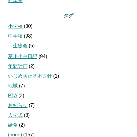
紅葉祭
タグ
小学校
(
30
)
中学校
(
98
)
生徒会
(
5
)
葛川小中日記
(
94
)
年間計画
(
2
)
いじめ防止基本方針
(
1
)
地域
(
7
)
PTA
(
3
)
お知らせ
(
7
)
入学式
(
3
)
給食
(
2
)
(none)
(
157
)