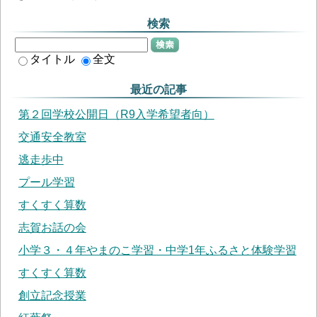
検索
検索
タイトル
全文
最近の記事
第２回学校公開日（R9入学希望者向）
交通安全教室
逃走歩中
プール学習
すくすく算数
志賀お話の会
小学３・４年やまのこ学習・中学1年ふるさと体験学習
すくすく算数
創立記念授業