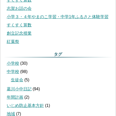
すくすく算数
志賀お話の会
小学３・４年やまのこ学習・中学1年ふるさと体験学習
すくすく算数
創立記念授業
紅葉祭
タグ
小学校
(
30
)
中学校
(
98
)
生徒会
(
5
)
葛川小中日記
(
94
)
年間計画
(
2
)
いじめ防止基本方針
(
1
)
地域
(
7
)