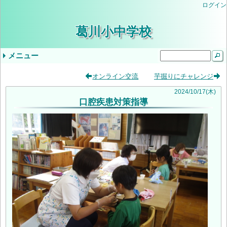
ログイン
葛川小中学校
メニュー
ドロップダウンメニュー
最近の記事
タグ
オンライン交流
芋掘りにチャレンジ
気象警報発表時/災害発生時の臨時休業等の判
小学３・４年やまのこ学習・中学1年ふるさと
学校生活
年間行事予定
学校評価
当サイトについて
入学を希望されるみなさま
学校公開の実施について（ご案内）
教育しが
第２回学校公開日（R9入学希望者向）
交通安全教室
逃走歩中
プール学習
すくすく算数
志賀お話の会
すくすく算数
創立記念授業
紅葉祭
小学校 (30)
中学校 (98)
葛川小中日記 (94)
年間計画 (2)
いじめ防止基本方針 (1)
地域 (7)
PTA (3)
お知らせ (7)
入学式 (3)
給食 (2)
(none) (157)
2024
/
10
/
17
(木)
口腔疾患対策指導
断基準
体験学習
いじめ防止基本方針（中学校）
令和8年度年間行事予定
9月5日（金）の授業について
令和6年度学校評価
令和7年度学校評価
生徒会 (5)