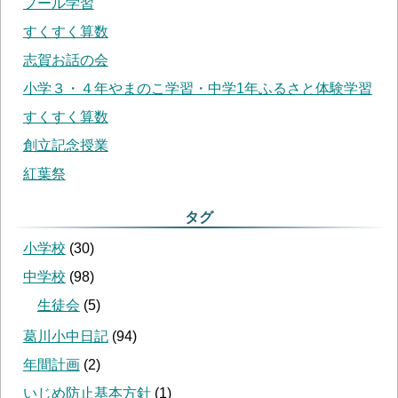
プール学習
すくすく算数
志賀お話の会
小学３・４年やまのこ学習・中学1年ふるさと体験学習
すくすく算数
創立記念授業
紅葉祭
タグ
小学校
(
30
)
中学校
(
98
)
生徒会
(
5
)
葛川小中日記
(
94
)
年間計画
(
2
)
いじめ防止基本方針
(
1
)