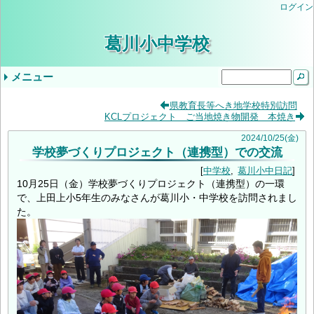
ログイン
葛川小中学校
メニュー
ドロップダウンメニュー
最近の記事
タグ
県教育長等へき地学校特別訪問
KCLプロジェクト ご当地焼き物開発 本焼き
気象警報発表時/災害発生時の臨時休業等の判
小学３・４年やまのこ学習・中学1年ふるさと
学校生活
年間行事予定
学校評価
当サイトについて
入学を希望されるみなさま
学校公開の実施について（ご案内）
教育しが
第２回学校公開日（R9入学希望者向）
交通安全教室
逃走歩中
プール学習
すくすく算数
志賀お話の会
すくすく算数
創立記念授業
紅葉祭
小学校 (30)
中学校 (98)
葛川小中日記 (94)
年間計画 (2)
いじめ防止基本方針 (1)
地域 (7)
PTA (3)
お知らせ (7)
入学式 (3)
給食 (2)
(none) (157)
2024
/
10
/
25
(金)
断基準
体験学習
いじめ防止基本方針（中学校）
令和8年度年間行事予定
9月5日（金）の授業について
令和6年度学校評価
令和7年度学校評価
生徒会 (5)
学校夢づくりプロジェクト（連携型）での交流
中学校
葛川小中日記
10月25日（金）学校夢づくりプロジェクト（連携型）の一環
で、上田上小5年生のみなさんが葛川小・中学校を訪問されまし
た。