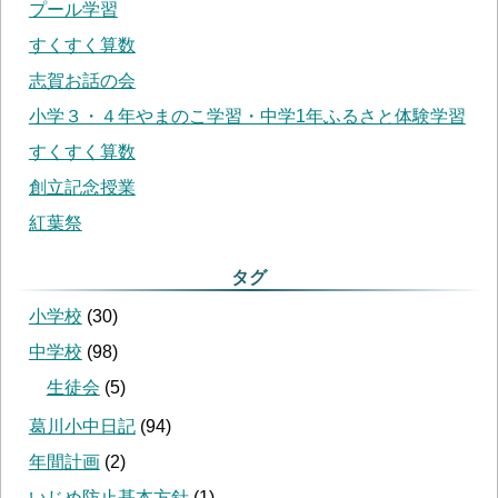
プール学習
すくすく算数
志賀お話の会
小学３・４年やまのこ学習・中学1年ふるさと体験学習
すくすく算数
創立記念授業
紅葉祭
タグ
小学校
(
30
)
中学校
(
98
)
生徒会
(
5
)
葛川小中日記
(
94
)
年間計画
(
2
)
いじめ防止基本方針
(
1
)