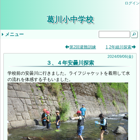
ログイン
葛川小中学校
メニュー
ドロップダウンメニュー
最近の記事
タグ
第2回避難訓練
1,2年細川探索
気象警報発表時/災害発生時の臨時休業等の判
小学３・４年やまのこ学習・中学1年ふるさと
学校生活
年間行事予定
学校評価
当サイトについて
入学を希望されるみなさま
学校公開の実施について（ご案内）
教育しが
第２回学校公開日（R9入学希望者向）
交通安全教室
逃走歩中
プール学習
すくすく算数
志賀お話の会
すくすく算数
創立記念授業
紅葉祭
小学校 (30)
中学校 (98)
葛川小中日記 (94)
年間計画 (2)
いじめ防止基本方針 (1)
地域 (7)
PTA (3)
お知らせ (7)
入学式 (3)
給食 (2)
(none) (157)
2024
/
09
/
06
(金)
３、４年安曇川探索
断基準
体験学習
いじめ防止基本方針（中学校）
令和8年度年間行事予定
9月5日（金）の授業について
令和6年度学校評価
令和7年度学校評価
生徒会 (5)
学校前の安曇川に行きました。ライフジャケットを着用して水
の流れを体感する子もいました。