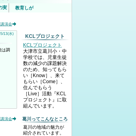
の実
教育しが
いて
ー講演会
内）
05
/
13
(水)
KCLプロジェクト
KCLプロジェクト
校は調
大津市立葛川小・中
学校では、児童生徒
数の減少の課題解決
のため、知ってもら
い［Know］、来て
もらい［Come］、
住んでもらう
［Live］活動『KCL
プロジェクト』に取
組んでいます。
葛川ってこんなところ
ー講演会
葛川の地域の魅力が
紹介されています。