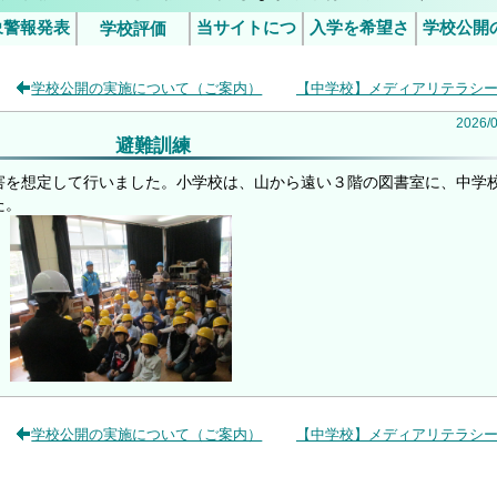
象警報発表
当サイトにつ
入学を希望さ
学校公開
学校評価
行事予定
5日（金）の授業について
令和6年度学校評価
令和7年度学校評価
災害発生時
施につ
いて
れるみなさま
学校公開の実施について（ご案内）
【中学校】メディアリテラシ
臨時休業等
（ご案
判断基準
2026
/
避難訓練
害を想定して行いました。小学校は、山から遠い３階の図書室に、中学
た。
学校公開の実施について（ご案内）
【中学校】メディアリテラシ