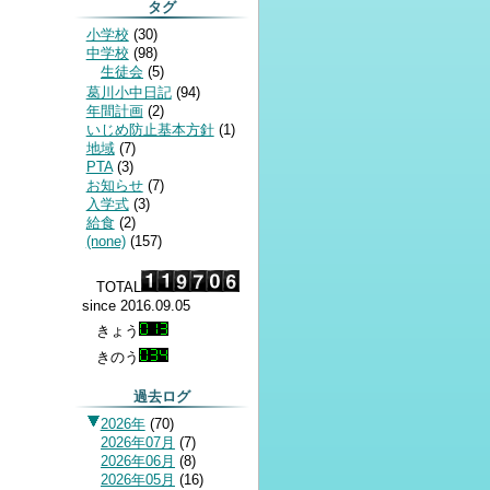
タグ
小学校
(
30
)
中学校
(
98
)
生徒会
(
5
)
葛川小中日記
(
94
)
年間計画
(
2
)
いじめ防止基本方針
(
1
)
地域
(
7
)
PTA
(
3
)
お知らせ
(
7
)
入学式
(
3
)
給食
(
2
)
(none)
(
157
)
TOTAL
since 2016.09.05
きょう
きのう
過去ログ
2026年
(
70
)
2026年07月
(
7
)
2026年06月
(
8
)
2026年05月
(
16
)