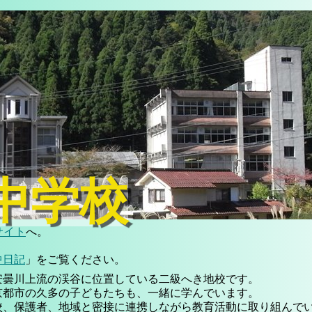
中学校
サイト
へ。
中日記
」をご覧ください。
安曇川上流の渓谷に位置している二級へき地校です。
京都市の久多の子どもたちも、一緒に学んでいます。
校、保護者、地域と密接に連携しながら教育活動に取り組んで