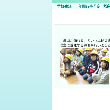
気
学校生活
年間行事予定
いじめ防止基本方針（中学
令和8年度年間
9月
時/
校）
の
の
「裏山が崩れる」という土砂災
理室に避難する練習を行いまし