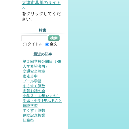
大津市葛川のサイト
へ
をクリックしてくだ
さい。
検索
検索
タイトル
全文
最近の記事
第２回学校公開日（R9
入学希望者向）
交通安全教室
逃走歩中
プール学習
すくすく算数
志賀お話の会
小学３・４年やまのこ
学習・中学1年ふるさと
体験学習
すくすく算数
創立記念授業
紅葉祭