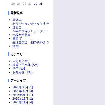
26
27
28
29
30
31
最新記事
昼休み
ありがとうの会・６年生を
送る会
５年生長等プロジェクト・
全校安全教室
雪遊び
生活委員会 朝のあいさつ
運動
カテゴリー
未分類 (996)
長等っ子全体 (528)
学年 (851)
お知らせ (135)
アーカイブ
2026年05月 (1)
2026年02月 (3)
2026年01月 (7)
2025年12月 (2)
2025年11月 (4)