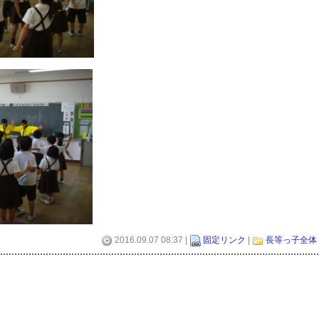
2016.09.07 08:37 |
固定リンク
|
長等っ子全体