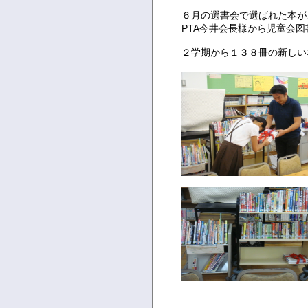
６月の選書会で選ばれた本が
PTA今井会長様から児童会
２学期から１３８冊の新しい