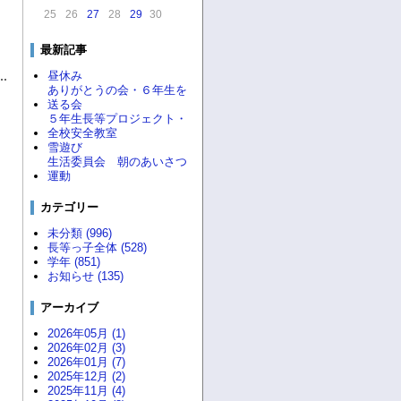
25
26
27
28
29
30
最新記事
昼休み
ありがとうの会・６年生を
送る会
５年生長等プロジェクト・
全校安全教室
雪遊び
生活委員会 朝のあいさつ
運動
カテゴリー
未分類 (996)
長等っ子全体 (528)
学年 (851)
お知らせ (135)
アーカイブ
2026年05月 (1)
2026年02月 (3)
2026年01月 (7)
2025年12月 (2)
2025年11月 (4)