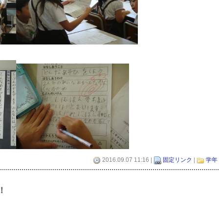
2016.09.07 11:16 |
固定リンク
|
学年
！