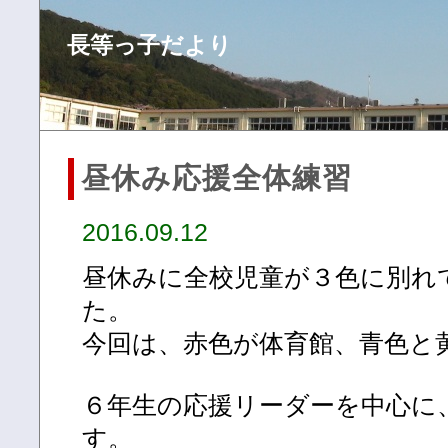
長等っ子だより
昼休み応援全体練習
2016.09.12
昼休みに全校児童が３色に別れ
た。
今回は、赤色が体育館、青色と
６年生の応援リーダーを中心に
す。