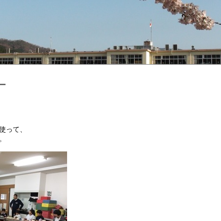
ー
使って、
。