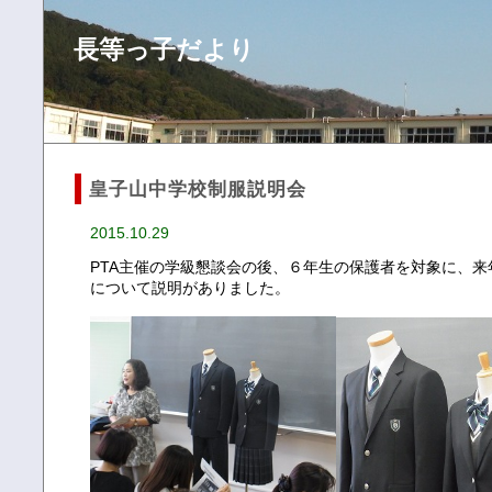
長等っ子だより
皇子山中学校制服説明会
2015.10.29
PTA主催の学級懇談会の後、６年生の保護者を対象に、
について説明がありました。