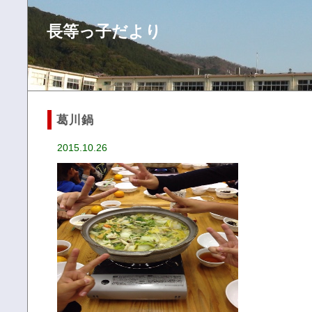
長等っ子だより
葛川鍋
2015.10.26