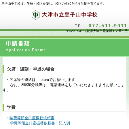
皇子山中学校は、学校・校区を愛し、校区の次代を担う生徒を育てます。
077-511-9011
TEL.
〒520-0031 滋賀県大津市尾花川１２番１号
申請書類
Application Foems
欠席・遅刻・早退の場合
・欠席等の連絡は、tetoruでお願いします。
なお、8時30分以降は、電話連絡をしていただきますようお願いしま
す。
学費
・
学費等預金口座振替依頼書
・
学費等預金口座振替依頼書 記入例