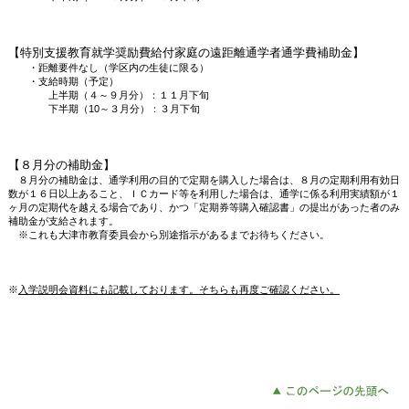
【特別支援教育就学奨励費給付家庭の遠距離通学者通学費補助金】
・距離要件なし（学区内の生徒に限る）
・支給時期（予定）
上半期（４～９月分）：１１月下旬
下半期（10～３月分）：３月下旬
【８月分の補助金】
８月分の補助金は、通学利用の目的で定期を購入した場合は、８月の定期利用有効日
数が１６日以上あること、ＩＣカード等を利用した場合は、通学に係る利用実績額が１
ヶ月の定期代を越える場合であり、かつ「定期券等購入確認書」の提出があった者のみ
補助金が支給されます。
※これも大津市教育委員会から別途指示があるまでお待ちください。
※
入学説明会資料にも記載しております。そちらも再度ご確認ください。