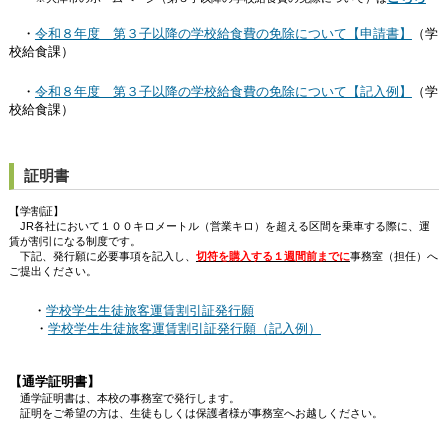
・
令和８年度 第３子以降の学校給食費の免除について【申請書】
（学
校給食課）
・
令和８年度 第３子以降の学校給食費の免除について【記入例】
（学
校給食課）
証明書
【学割証】
JR各社において１００キロメートル（営業キロ）を超える区間を乗車する際に、運
賃が割引になる制度です。
下記、発行願に必要事項を記入し、
切符を購入する１週間前までに
事務室（担任）へ
ご提出ください。
・
学校学生生徒旅客運賃割引証発行願
・
学校学生生徒旅客運賃割引証発行願（記入例）
【通学証明書】
通学証明書は、本校の事務室で発行します。
証明をご希望の方は、生徒もしくは保護者様が事務室へお越しください。