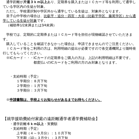
通学距離が
片道３ｋｍ以上
あり、定期券を購入またはＩＣカード等を利用して通学し
ている学区内の生徒が対象。
ただし、学校選択制や学区外から通学している生徒は、対象外となります。
皇子山中学校の場合は、
比叡平・追分・四宮・大谷（比叡平学区、藤尾学区）から通
学している生徒が対象
です。
（補助率1/2未満または3/4未満）
学校では、定期的に定期券またはＩＣカード等を担任が現物確認させていただきま
す。
購入していることを確認できなかった場合は、申請できませんのでご注意ください。
ＩＣカード等をご利用の方は、利用明細の提出が必要ですので各交通機関より随時発
行してもらってください。
※ICカード・・・ICカードの定期券をご購入の方は、上記の利用明細は不要です。
都度払いのICカードをご利用の方のみ対象となります。
・支給時期（予定）
１学期分：８月下旬
２学期分：１月下旬
３学期分：３月下旬
※
申請書類は、学校よりお知らせがあるまでお待ちください。
【就学援助費給付家庭の遠距離通学者通学費補助金】
・通学距離
６ｋｍ以上
・実費額
・支給時期（予定）
上半期（４～９月分）：１０月下旬
下半期（10～３月分）：３月下旬