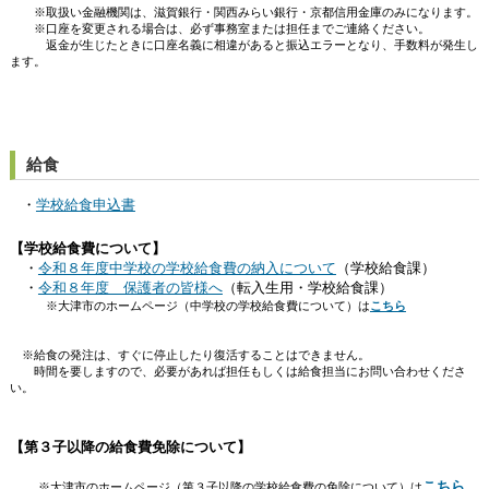
※取扱い金融機関は、滋賀銀行・関西みらい銀行・京都信用金庫のみになります。
※口座を変更される場合は、必ず事務室または担任までご連絡ください。
返金が生じたときに口座名義に相違があると振込エラーとなり、手数料が発生し
ます。
給食
・
学校給食申込書
【学校給食費について】
・
令和８年度中学校の学校給食費の納入について
（学校給食課）
・
令和８年度 保護者の皆様へ
（転入生用・学校給食課）
※大津市のホームページ（中学校の学校給食費について）は
こちら
※給食の発注は、すぐに停止したり復活することはできません。
時間を要しますので、必要があれば担任もしくは給食担当にお問い合わせくださ
い。
【第３子以降の給食費免除について】
こちら
※大津市のホームページ（第３子以降の学校給食費の免除について）は