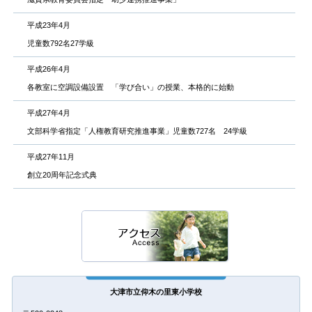
平成23年4月
児童数792名27学級
平成26年4月
各教室に空調設備設置 「学び合い」の授業、本格的に始動
平成27年4月
文部科学省指定「人権教育研究推進事業」児童数727名 24学級
平成27年11月
創立20周年記念式典
大津市立仰木の里東小学校