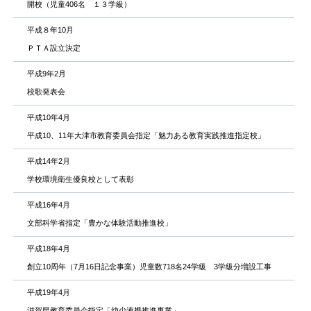
開校（児童406名 １３学級）
平成８年10月
ＰＴＡ設立決定
平成9年2月
校歌発表会
平成10年4月
平成10、11年大津市教育委員会指定「魅力ある教育実践推進指定校」
平成14年2月
学校環境衛生優良校として表彰
平成16年4月
文部科学省指定「豊かな体験活動推進校」
平成18年4月
創立10周年（7月16日記念事業）児童数718名24学級 3学級分増設工事
平成19年4月
滋賀県教育委員会指定「幼少連携推進事業」