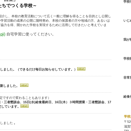
学校
たちでつくる学校～
紹介し、本校の教育活動について広く一般に理解を得ることを目的とし公開し
や学習活動の成果の公開に随時努め、本校の保護者の方や地域の方、あるいは
いじ
と協力を得、開かれた学校を実現するために活用して行きたいと考えていま
ji)
自宅学習に使ってください。
我が
学校
しました。（できるだけ毎日お知らせしています。）
非常
新しました。
hijouh
給食
定ですので変わることもあります）
授業・三者懇談会、15日(水)給食最終日、16日(木）３時間授業・三者懇談会、17
定しています。
学校
〒52
新しました
。
滋賀