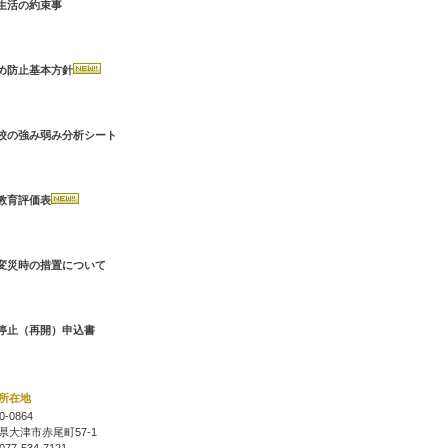
生活の約束事
め防止基本方針
校の強み弱み分析シート
教育評価表
変災時の措置について
ennsaisoti2024.pdf へのリンク
停止（再開）申込書
所在地
0-0864
県大津市赤尾町57-1