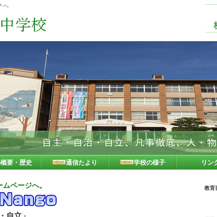
Ｐへ
の概要・歴史
通信たより
学校の様子
リン
ームページへ。
教育
・自立」