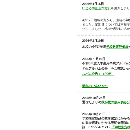
2026年4月15日
いじめ防止基本方針
を更新しまし
4月17日
地域の方から、生徒の
学
ました。定期券については本校卒
ださいました。地域の皆様の温か
2026年3月10日
本校の令和7年度
学校教育評価表
2026年１月19
日
令和8年度入学生用卒業アルバム
学生アルバム公告」をご確認いた
ルバム公告」（PDF
）
新年のごあいさつ
2025年10月28日
通信たよりの
我が校の強み弱み分
2025年10月23日
学校指定物品の業者選定にかかる
の業者選定にかかる説明会開催に
話：
077-534-7121
）
「学校指定