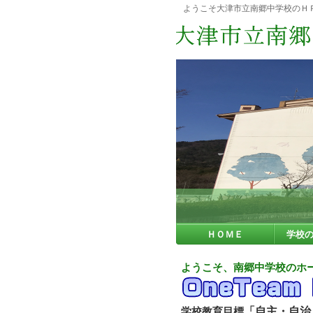
ようこそ大津市立南郷中学校のＨ
ＨＯＭＥ
学校
ようこそ、南郷中学校のホ
「
自主・自治
学校教育目標