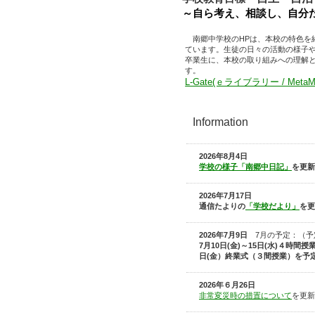
～自ら考え、相談し、自分
南郷中学校のHPは、本校の特色を
ています。生徒の日々の活動の様子
卒業生に、本校の取り組みへの理解
す。
L-Gate(ｅライブラリー / MetaMo
Information
2026年8
月
4
日
学校の様子「南郷中日記」
を更新
2026年7月17日
通信たよりの
「学校だより」
を更
2026年7
月9日
7月の予定
：（予
7
月10日(金)～15日(水)４時間
日(金）終業式（３間授業）を予
2026年６月26日
非常変災時の措置について
を更