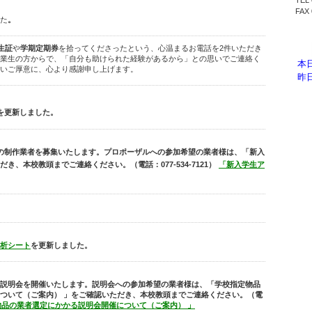
TEL 
FAX 
た
。
生証
や
学期定期券
を拾ってくださったという、心温まるお電話を2件いただき
業生の方からで、「自分も助けられた経験があるから」との思いでご連絡く
いご厚意に、心より感謝申し上げます。
を更新しました。
の制作業者を募集いたします。プロポーザルへの参加希望の業者様は、「新入
だき、本校教頭までご連絡ください。（電話：
077-534-7121
）
「新入学生ア
析シート
を更新しました。
説明会を開催いたします。説明会への参加希望の業者様は、「学校指定物品
ついて（ご案内） 」をご確認いただき、本校教頭までご連絡ください。（電
物品の業者選定にかかる説明会開催について（ご案内） 」