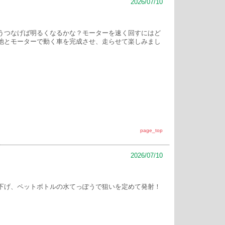
2026/07/10
うつなげば明るくなるかな？モーターを速く回すにはど
池とモーターで動く車を完成させ、走らせて楽しみまし
page_top
2026/07/10
下げ、ペットボトルの水てっぽうで狙いを定めて発射！