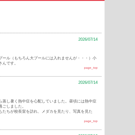
2026/07/14
プール（もちろん大プールには入れませんが・・・）小
さんです。
page_top
2026/07/14
ら蒸し暑く熱中症を心配していました。昼頃には熱中症
過ごしました。
もたちが校長室を訪れ、メダカを見たり、写真を見た
page_top