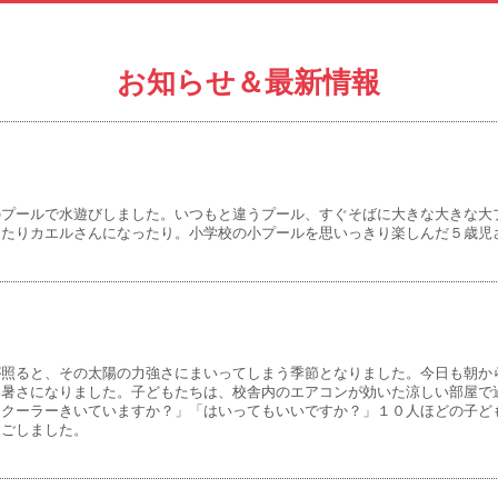
お知らせ＆最新情報
プールで水遊びしました。いつもと違うプール、すぐそばに大きな大きな大
ったりカエルさんになったり。小学校の小プールを思いっきり楽しんだ５歳児
照ると、その太陽の力強さにまいってしまう季節となりました。今日も朝か
い暑さになりました。子どもたちは、校舎内のエアコンが効いた涼しい部屋で
クーラーきいていますか？」「はいってもいいですか？」１０人ほどの子ど
過ごしました。