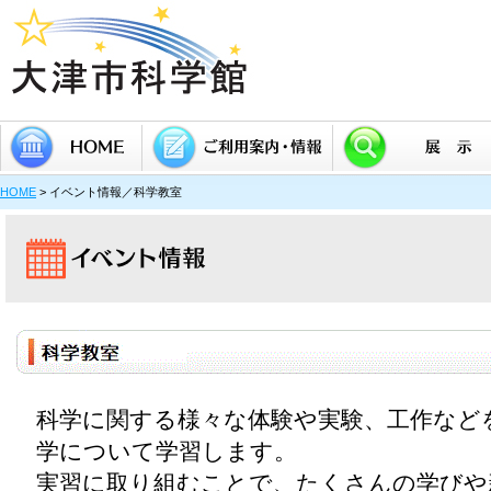
HOME
> イベント情報／科学教室
当館について
2F 生命と自然
団体利用について
3F 科学のしくみ探
館内ガイドダウンロード
SL
メールマガジン
わくわくサイエンス
科学に関する様々な体験や実験、工作など
学について学習します。
実習に取り組むことで、たくさんの学びや