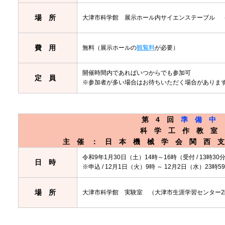
場所
大津市科学館 展示ホール内サイエンステーブル 
費用
無料（展示ホールの
観覧料
が必要）
開催時間内であればいつからでも参加可
定員
※参加者が多い場合はお待ちいただく場合がありま
第4回
準備中
科学工作教室
主催：日本機械学会関西
令和9年1月30日（土）14時～16時（受付 / 13時30
日時
※申込 / 12月1日（火）9時 ～ 12月2日（水）23時5
場所
大津市科学館 実験室 （大津市生涯学習センター2