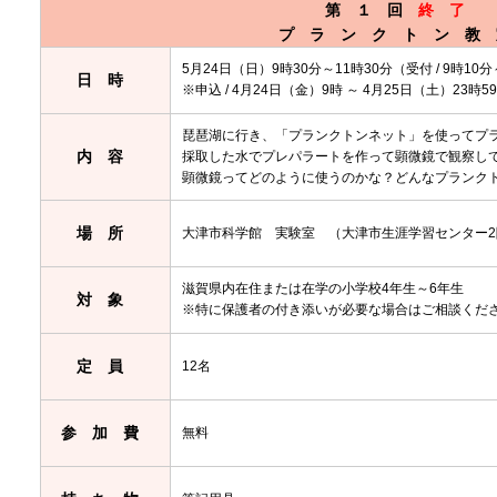
第１回
終了
プランクトン教
5月24日（日）9時30分～11時30分（受付 / 9時10
日時
※申込 / 4月24日（金）9時 ～ 4月25日（土）23時5
琵琶湖に行き、「プランクトンネット」を使ってプ
内容
採取した水でプレパラートを作って顕微鏡で観察し
顕微鏡ってどのように使うのかな？どんなプランク
場所
大津市科学館 実験室 （大津市生涯学習センター2
滋賀県内在住または在学の小学校4年生～6年生
対象
※特に保護者の付き添いが必要な場合はご相談くだ
定員
12名
参加費
無料