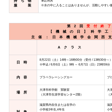
持ち物
筆記用具
服 装
※水の中に入ることはありませんが、活動しやすい服
第2回
受付終
【機械の日】科学工
主催：日本機械学会関西
Aクラス
8月22日（土）14時～16時00分（受付 / 13時30分～
日時
※申込 / 6月6日（土）9時 ～ 6月7日（日）23時59分
内容
プラペラレーシングカー
プ
大津市科学館 実験室
大
場所
（大津市生涯学習センター2階）
（
滋賀県内在住または在学の
滋
小学校3年生,4年生
小
対象