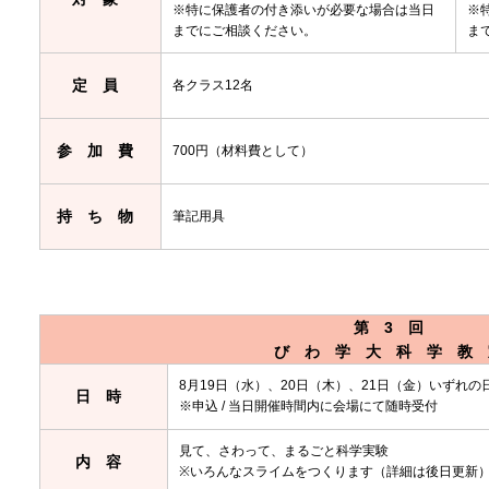
※特に保護者の付き添いが必要な場合は当日
※
までにご相談ください。
ま
定員
各クラス12名
参加費
700円（材料費として）
持ち物
筆記用具
第3回
びわ学大科学教
8月19日（水）、20日（木）、21日（金）いずれの日
日時
※申込 / 当日開催時間内に会場にて随時受付
見て、さわって、まるごと科学実験
内容
※いろんなスライムをつくります（詳細は後日更新