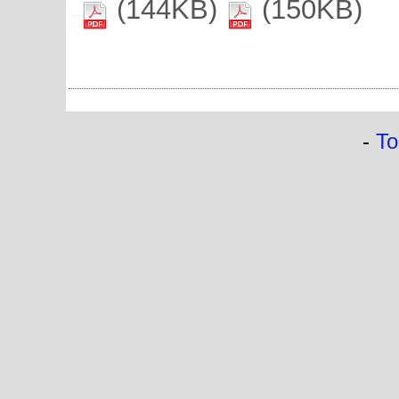
(144KB)
(150KB)
-
To