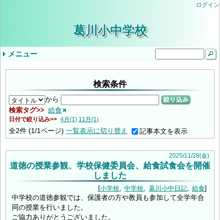
ログイン
葛川小中学校
メニュー
ドロップダウンメニュー
最近の記事
タグ
気象警報発表時/災害発生時の臨時休業等の判
小学３・４年やまのこ学習・中学1年ふるさと
検索条件
学校生活
年間行事予定
学校評価
当サイトについて
入学を希望されるみなさま
学校公開の実施について（ご案内）
教育しが
第２回学校公開日（R9入学希望者向）
交通安全教室
逃走歩中
プール学習
すくすく算数
志賀お話の会
すくすく算数
創立記念授業
紅葉祭
小学校 (30)
中学校 (98)
葛川小中日記 (94)
年間計画 (2)
いじめ防止基本方針 (1)
地域 (7)
PTA (3)
お知らせ (7)
入学式 (3)
給食 (2)
(none) (157)
断基準
体験学習
いじめ防止基本方針（中学校）
令和8年度年間行事予定
9月5日（金）の授業について
令和6年度学校評価
令和7年度学校評価
生徒会 (5)
から
絞り込み
検索タグ
給食
日付で絞り込み
4月(1)
11月(1)
全
2
件
(1/1ページ)
一覧表示に切り替え
記事本文を表示
2025
/
11
/
28
(金)
道徳の授業参観、学校保健委員会、給食試食会を開催
しました
小学校
中学校
葛川小中日記
給食
中学校の道徳参観では、保護者の方や教員も参加して全学年合
同の授業を行いました。
ご協力ありがとうございました。