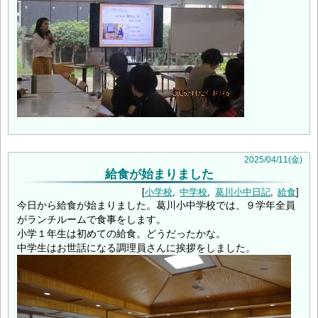
2025
/
04
/
11
(金)
給食が始まりました
小学校
中学校
葛川小中日記
給食
今日から給食が始まりました。葛川小中学校では、９学年全員
がランチルームで食事をします。
小学１年生は初めての給食。どうだったかな。
中学生はお世話になる調理員さんに挨拶をしました。