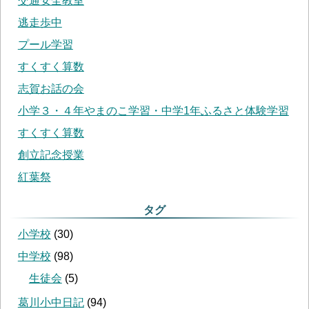
交通安全教室
逃走歩中
プール学習
すくすく算数
志賀お話の会
小学３・４年やまのこ学習・中学1年ふるさと体験学習
すくすく算数
創立記念授業
紅葉祭
タグ
小学校
(
30
)
中学校
(
98
)
生徒会
(
5
)
葛川小中日記
(
94
)