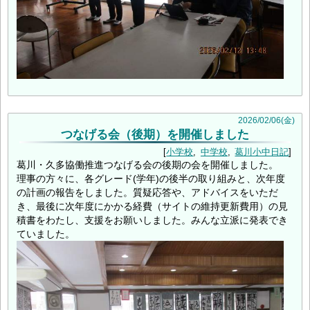
2026
/
02
/
06
(金)
つなげる会（後期）を開催しました
小学校
中学校
葛川小中日記
葛川・久多協働推進つなげる会の後期の会を開催しました。
理事の方々に、各グレード(学年)の後半の取り組みと、次年度
の計画の報告をしました。質疑応答や、アドバイスをいただ
き、最後に次年度にかかる経費（サイトの維持更新費用）の見
積書をわたし、支援をお願いしました。みんな立派に発表でき
ていました。