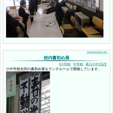
2026
/
02
/
02
(月)
校内書初め展
小学校
中学校
葛川小中日記
小中学校合同の書初め展をランチルームで開催しています。