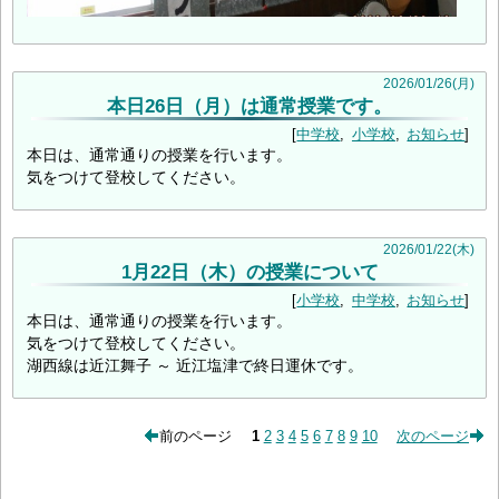
2026
/
01
/
26
(月)
本日26日（月）は通常授業です。
中学校
小学校
お知らせ
本日は、通常通りの授業を行います。
気をつけて登校してください。
2026
/
01
/
22
(木)
1月22日（木）の授業について
小学校
中学校
お知らせ
本日は、通常通りの授業を行います。
気をつけて登校してください。
湖西線は近江舞子 ～ 近江塩津で終日運休です。
前のページ
1
2
3
4
5
6
7
8
9
10
次のページ