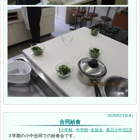
2026
/
02
/
19
(木)
合同給食
小学校
中学校
::
生徒会
葛川小中日記
３学期の小中合同での給食会です。