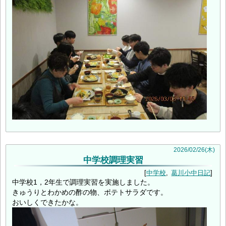
2026
/
02
/
26
(木)
中学校調理実習
中学校
葛川小中日記
中学校1，2年生で調理実習を実施しました。
きゅうりとわかめの酢の物、ポテトサラダです。
おいしくできたかな。