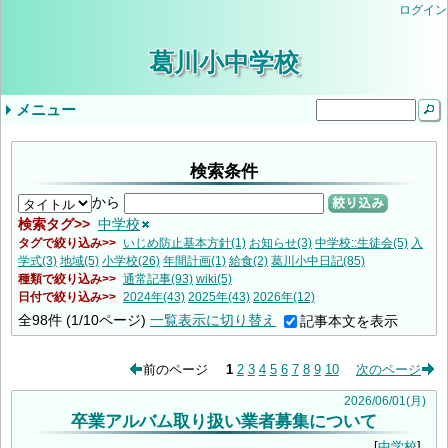
ログイン
葛川小中学校
メニュー
ドロップダウンメニュー
最近の記事
タグ
気象警報発表時/災害発生時の臨時休業等の判
小学３・４年やまのこ学習・中学1年ふるさと
検索条件
学校生活
年間行事予定
学校評価
当サイトについて
入学を希望されるみなさま
学校公開の実施について（ご案内）
教育しが
第２回学校公開日（R9入学希望者向）
交通安全教室
逃走歩中
プール学習
すくすく算数
志賀お話の会
すくすく算数
創立記念授業
紅葉祭
小学校 (30)
中学校 (98)
葛川小中日記 (94)
年間計画 (2)
いじめ防止基本方針 (1)
地域 (7)
PTA (3)
お知らせ (7)
入学式 (3)
給食 (2)
(none) (157)
断基準
体験学習
いじめ防止基本方針（中学校）
令和8年度年間行事予定
9月5日（金）の授業について
令和6年度学校評価
令和7年度学校評価
生徒会 (5)
から
絞り込み
検索タグ
中学校
タグで絞り込み
いじめ防止基本方針(1)
お知らせ(3)
中学校::生徒会(5)
入
学式(3)
地域(5)
小学校(26)
年間計画(1)
給食(2)
葛川小中日記(85)
種類で絞り込み
通常記事(93)
wiki(5)
日付で絞り込み
2024年(43)
2025年(43)
2026年(12)
全
98
件
(1/10ページ)
一覧表示に切り替え
記事本文を表示
前のページ
1
2
3
4
5
6
7
8
9
10
次のページ
2026
/
06
/
01
(月)
卒業アルバム取り扱い業者募集について
中学校