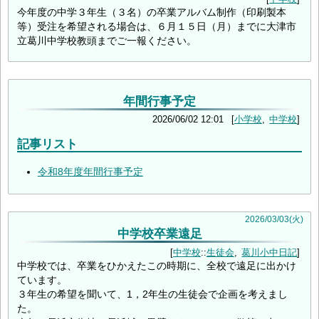
今年度の中学３年生（３名）の卒業アルバム制作（印刷製本
等）受注を希望される場合は、６月１５日（月）までに大津市
立葛川中学校教頭までご一報ください。
年間行事予定
2026/06/02 12:01
小学校
中学校
記事リスト
令和8年度年間行事予定
2026
/
03
/
03
(火)
中学校卒業遠足
中学校
::
生徒会
葛川小中日記
中学校では、卒業をひかえたこの時期に、全校で遠足に出かけ
ています。
３年生の希望を聞いて、1，2年生の生徒会で企画を考えまし
た。