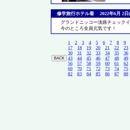
修学旅行ホテル着 2022年6月 2日(
グランドニッコー淡路チェック
今のところ全員元気です！
1
2
3
4
5
6
7
8
9
17
18
19
20
21
22
23
30
31
32
33
34
35
36
43
44
45
46
47
48
49
56
57
58
59
60
61
62
69
70
71
72
73
74
75
82
83
84
85
86
87
88