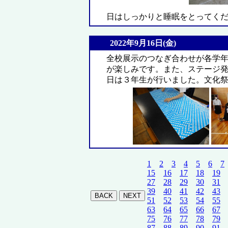
日はしっかりと睡眠をとってく
2022年9月16日(金)
全校展示のつなぎ合わせが各学
が楽しみです。また、ステージ発
日は３年生が行いました。文化
1
2
3
4
5
6
7
15
16
17
18
19
27
28
29
30
31
39
40
41
42
43
51
52
53
54
55
63
64
65
66
67
75
76
77
78
79
87
88
89
90
91