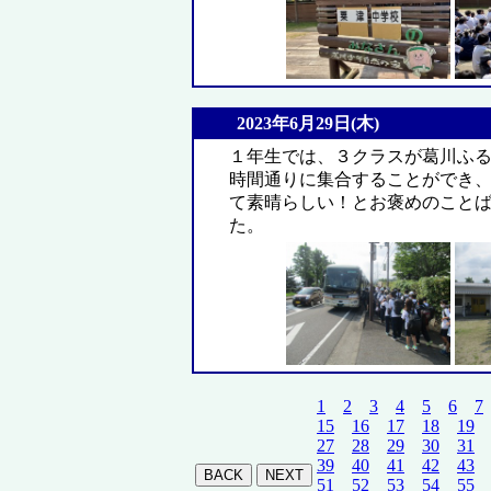
2023年6月29日(木)
１年生では、３クラスが葛川ふ
時間通りに集合することができ
て素晴らしい！とお褒めのこと
た。
1
2
3
4
5
6
7
15
16
17
18
19
27
28
29
30
31
39
40
41
42
43
51
52
53
54
55