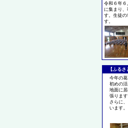
令和６年６
に集まり、
す。生徒の
す。
【ふるさと
今年の葛
初めの活
地面に居
張ります
さらに、
います。