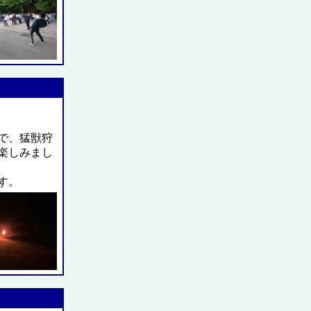
で、猛獣狩
楽しみまし
す。