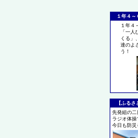
１年４～６
１年４
「一人
くる」
達のよ
う！
【ふるさと
先発組の二
ラジオ体操
今日も防災