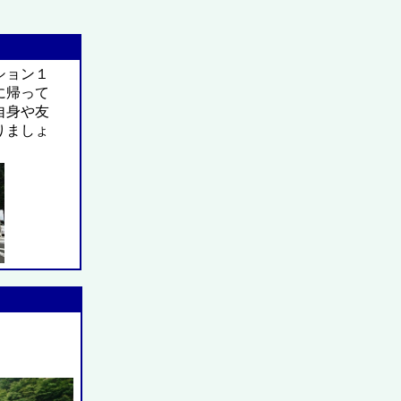
ション１
に帰って
自身や友
りましょ