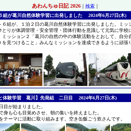
あわんちゅ日記 2026
｜
検索
｜
組が葛川自然体験学習に出発しました 2024年6月27日(木)
～６組が、１泊２日の葛川自然体験学習に出発しました。ミッ
ひとりが体調管理・安全管理・団体行動を意識して元気に学校
、ミッション２「葛川の自然の中の体験活動をとおして、自分
さを見つけること」みんなミッションを達成できるように頑張
体験学習 葛川】先発組 二日目 2024年6月27日(木)
日目が始まりました。
で身も心も目覚めさせ、朝の集いを終えました。
をテーマに活動に取り組みます。空き缶飯ごう炊さんです。