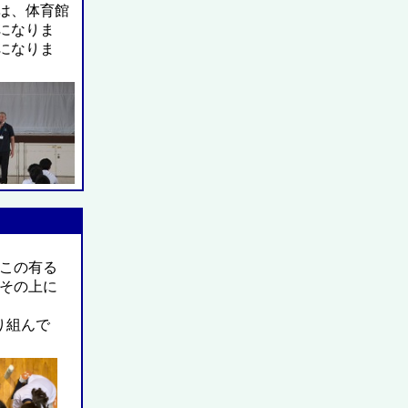
は、体育館
になりま
になりま
この有る
その上に
り組んで