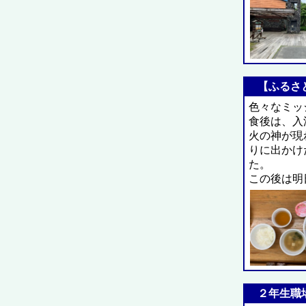
【ふるさと
色々なミッ
食後は、入
火の神が現
りに出かけ
た。
この後は明
２年生職場