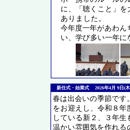
に、「聴くこと」を
ありました。
今年度一年があわん
い、学び多い一年に
新任式・始業式 2026年4月 9日(木
春は出会いの季節です
をお迎えし、令和８年
している新２、３年生
温かい雰囲気を作れる