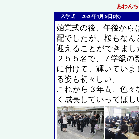
あわんちゅ
入学式 2026年4月 9日(木)
始業式の後、午後から
配でしたが、桜もなん
迎えることができまし
２５５名で、７学級の
に付けて、輝いていま
る姿も初々しい。
これから３年間、色々
く成長していってほし